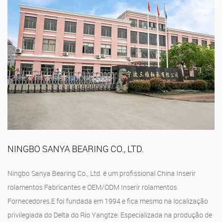
NINGBO SANYA BEARING CO., LTD.
Ningbo Sanya Bearing Co., Ltd. é um profissional
China Inserir
rolamentos Fabricantes
e
OEM/ODM Inserir rolamentos
Fornecedores
.E foi fundada em 1994 e fica mesmo na localização
privilegiada do Delta do Rio Yangtze. Especializada na produção de