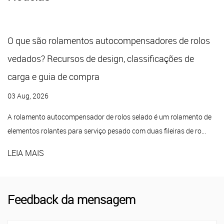
amentos autocompensadores de rolos
Unidades de tr
sos de design, classificações de
design, tipos e
de compra
27 Jul, 2026
A unidade de trave
consiste em um alo
ompensador de rolos selado é um rolamento de
para serviço pesado com duas fileiras de ro...
LEIA MAIS
Feedback da mensagem