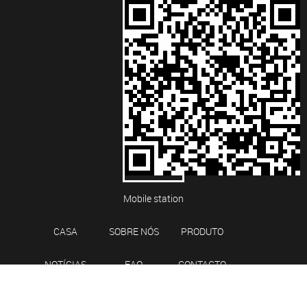
Mobile station
CASA
SOBRE NÓS
PRODUTO
NOTÍCIAS
FAQ
CONTACTO
DIREITOS AUTORAIS ©
NINGBO SANYA BEARING CO., LTD.