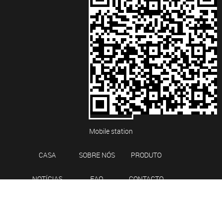
Mobile station
CASA
SOBRE NÓS
PRODUTO
NOTÍCIAS
FAQ
CONTACTO
DIREITOS AUTORAIS ©
NINGBO SANYA BEARING CO., LTD.
TODOS OS DIREITOS RESERVADOS.