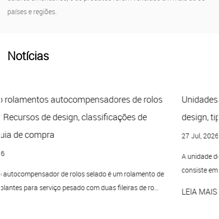
países e regiões.
Notícias
los
Unidades de travesseiros: um guia completo par
design, tipos e seleção
27 Jul, 2026
A unidade de travesseiro é um conjunto de rolamento montad
consiste em um alojamento — normalmente ferro fundido, aço p
o de
...
LEIA MAIS