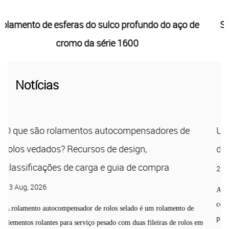
 aço de
Série 6000 Dois Selos de Contato Rolamento
Esferas Profundo
Notícias
es de
Unidades de travesseiros: um guia completo
design, tipos e seleção
a
27 Jul, 2026
A unidade de travesseiro é um conjunto de rolamento montad
consiste em um alojamento — normalmente ferro fundido, aç
amento de
prensado ou termoplástico — que...
s de rolos em