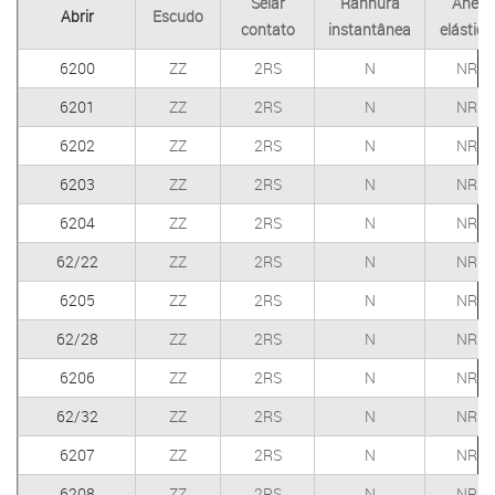
Selar
Ranhura
Anel
Abrir
Escudo
contato
instantânea
elástico
6200
ZZ
2RS
N
NR
6201
ZZ
2RS
N
NR
6202
ZZ
2RS
N
NR
6203
ZZ
2RS
N
NR
6204
ZZ
2RS
N
NR
62/22
ZZ
2RS
N
NR
6205
ZZ
2RS
N
NR
62/28
ZZ
2RS
N
NR
6206
ZZ
2RS
N
NR
62/32
ZZ
2RS
N
NR
6207
ZZ
2RS
N
NR
6208
ZZ
2RS
N
NR